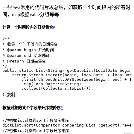
一些Java常用的代码片段总结，如获取一个时间段内的所有时
间，map根据value分组等等
计算一个时间段内的日期集合
#
/**
* 收集一个时间段内的日期集合
* 
@param
 begin
 开始时间
* 
@param
 end
 结束时间
* 
@return
 日期串集合
*/
public
 static
 List<
String
>
 getDateList
(
LocalDate
 begin
,
    return
 Stream
.
iterate
(
begin
,
 localDate 
->
 localDate
        .
limit
(
ChronoUnit
.
DAYS
.
between
(
begin
,
 end
)
 +
 1
)
        .
map
(
LocalDate
::
toString
)
        .
collect
(
Collectors
.
toList
())
;
}
复制
根据对象的某个字段来升序或降序
#
//根据Dict对象的sort字段降序排序
dictList
.
sort
(
Comparator
.
comparing
(
Dict
::
getSort
)
.
rever
//根据Dict对象的sort字段升序排序