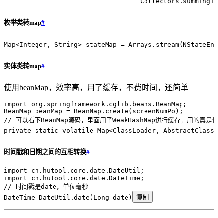
                                   Collectors
.
summingIn
枚举类转map
#
Map
<
Integer
,
 String
> 
stateMap
 =
 Arrays
.
stream
(
NStateEnu
实体类转map
#
使用beanMap，效率高，用了缓存，不费时间，还简单
import
 org
.
springframework
.
cglib
.
beans
.
BeanMap
;
BeanMap
 beanMap
 =
 BeanMap
.
create
(
screenNumPo
)
;
// 可以看下BeanMap源码，里面用了WeakHashMap进行缓存，用的真是
private
 static
 volatile
 Map
<
ClassLoader
,
 AbstractClassG
时间戳和日期之间的互相转换
#
import
 cn
.
hutool
.
core
.
date
.
DateUtil
;
import
 cn
.
hutool
.
core
.
date
.
DateTime
;
// 时间戳是date，单位毫秒
DateTime
 DateUtil
.
date
(
Long
 date
)
复制