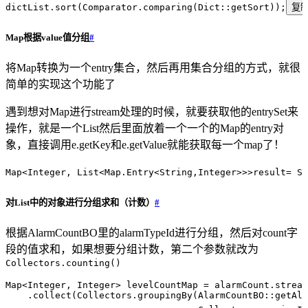
dictList
.
sort
(
Comparator
.
comparing
(
Dict
::
getSort
))
;
复
Map根据value值分组
#
将Map转换为一个entry集合，然后再用集合分组的方式，就很
简单的实现这个功能了
遇到想对Map进行stream处理的时候，就要获取他的entrySet来
操作，就是一个List然后里面放着一个一个的Map的entry对
象，直接调用e.getKey和e.getValue就能获取每一个map了！
Map<
Integer
,
 List<
Map
.
Entry
<
String
,
Integer
>>>
result
=
 Sa
对List中的对象进行分组求和（计数）
#
根据AlarmCountBO里的alarmTypeId进行分组，然后对count字
段的值求和，如果想要分组计数，第二个参数就改为
Collectors.counting()
Map
<
Integer
,
 Integer
> 
levelCountMap
 =
 alarmCount
.
stream
    .
collect
(
Collectors
.
groupingBy
(
AlarmCountBO
::
getAla