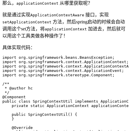
那么，
从哪里获取呢？
applicationContext
就是通过实现
接口，实现
ApplicationContextAware
方法，然后spring启动的时候会自动
setApplicationContext
调用这个set方法，将
加进去，然后就可
applicationContext
以用这个工具类做各种操作了！
具体实现代码：
import
 org
.
springframework
.
beans
.
BeansException
;
import
 org
.
springframework
.
context
.
ApplicationContext
;
import
 org
.
springframework
.
context
.
ApplicationContextAw
import
 org
.
springframework
.
context
.
ApplicationEvent
;
import
 org
.
springframework
.
stereotype
.
Component
;
/**
 * 
@author
 hc
 */
@
Component
public
 class
 SpringContextUtil
 implements
 ApplicationCo
    private
 static
 ApplicationContext
 applicationContex
    public
 SpringContextUtil
()
 {
    }
    @
Override