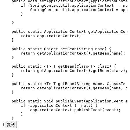
    public
 void
 setApplicationContext
(
ApplicationContex
        if
 (
SpringContextUtil
.
applicationContext
 ==
 nul
            SpringContextUtil
.
applicationContext
 =
 appl
        }
    }
    public
 static
 ApplicationContext
 getApplicationCont
        return
 applicationContext;
    }
    public
 static
 Object
 getBean
(
String
 name
)
 {
        return
 getApplicationContext
()
.
getBean
(
name
)
;
    }
    public
 static
 <
T
> 
T
 getBean
(
Class
<
T
> 
clazz
)
 {
        return
 getApplicationContext
()
.
getBean
(
clazz
)
;
    }
    public
 static
 <
T
> 
T
 getBean
(
String
 name
,
 Class
<
T
> 
c
        return
 getApplicationContext
()
.
getBean
(
name
,
 cl
    }
    public
 static
 void
 publishEvent
(
ApplicationEvent
 ev
        if
 (applicationContext 
!=
 null
) {
            applicationContext
.
publishEvent
(
event
)
;
        }
    }
}
复制