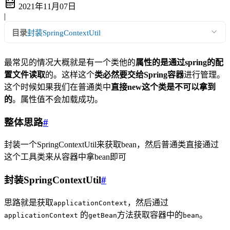
2021年11月07日
|
目录
封装SpringContextUtil
最常见的情况大概就是有一个类他的
属性的是通过spring的配
置文件读取
的。这样这个
类必然要交给Spring容器
进行管理。
这个时候如果我们在普通类中
直接new这个类是不可以拿到
的
。属性值不会加载成功。
整体思路
#
封装一个SpringContextUtil来获取bean，然后普通类直接通过
这个工具类来从容器中拿bean即可
封装SpringContextUtil
#
思路就是获取
，然后通过
applicationContext
的
方法获取容器中的
。
applicationContext
getBean
bean