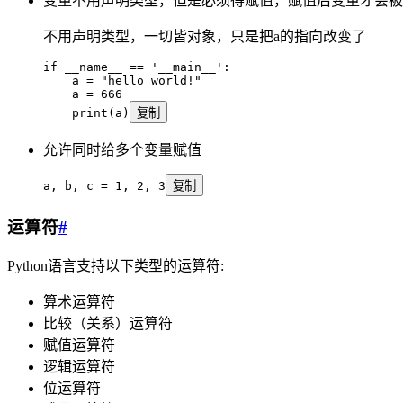
变量不用声明类型，但是必须得赋值，赋值后变量才会被
不用声明类型，一切皆对象，只是把a的指向改变了
if
 __name__
 ==
 '
__main__
'
:
    a 
=
 "
hello world!
"
    a 
=
 666
    print
(
a
)
复制
允许同时给多个变量赋值
a
,
 b
,
 c 
=
 1
,
 2
,
 3
复制
运算符
#
Python语言支持以下类型的运算符:
算术运算符
比较（关系）运算符
赋值运算符
逻辑运算符
位运算符