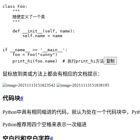
class
 Foo
:
    """
    随便定义了一个类
    """
    def
 __init__
(
self
,
 name
)
:
        self
.
name 
=
 name
if
 __name__
 ==
 '
__main__
'
:
    foo 
=
 Foo
(
"
sunny
"
)
    print_hi
(
foo.name
)
  # 执行print_hi方法
复制
鼠标放到类或方法上都会有相应的文档提示：
代码块
#
Python中具有相同缩进的代码，就认为处在一个代码块中，Pyth
Python推荐用四个空格来表示一次缩进
空白行和空白字符
#