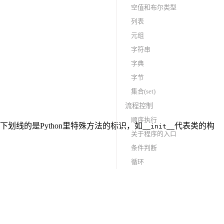
空值和布尔类型
列表
元组
字符串
字典
字节
集合(set)
流程控制
顺序执行
线的是Python里特殊方法的标识，如
代表类的构
__init__
关于程序的入口
条件判断
循环