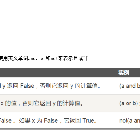
中使用英文单词
、
和
来表示且或非
and
or
not