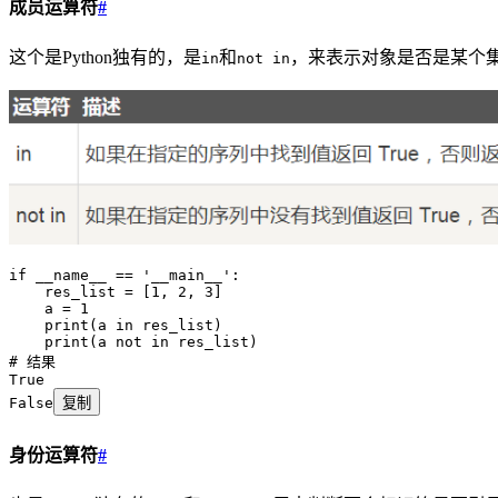
成员运算符
#
这个是Python独有的，是
和
，来表示对象是否是某个集
in
not in
if
 __name__
 ==
 '
__main__
'
:
    res_list 
=
 [
1
,
 2
,
 3
]
    a 
=
 1
    print
(
a 
in
 res_list
)
    print
(
a 
not
 in
 res_list
)
# 结果
True
False
复制
身份运算符
#