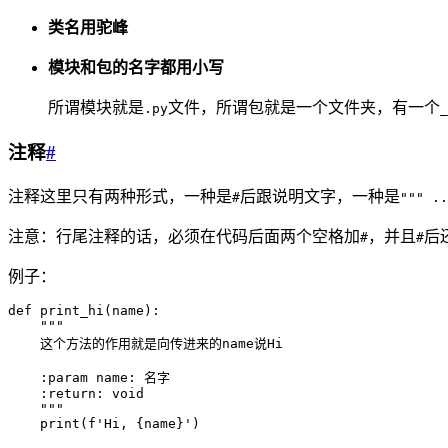
类名用驼峰
模块和包的名字都用小写
所谓模块就是
文件，所谓包就是一个文件夹，有一个
.py
_
注释
#
注释这里只有两种形式，一种是
后跟说明文字，一种是
#
""" ..
注意：行尾注释的话，必须在代码后面两个空格加
，并且
后
#
#
例子：
def
 print_hi
(
name
)
:
    """
    这个方法的作用就是向传进来的name说Hi
    :param name: 名字
    :return: void
    """
    print
(
f
'Hi, 
{
name
}
'
)