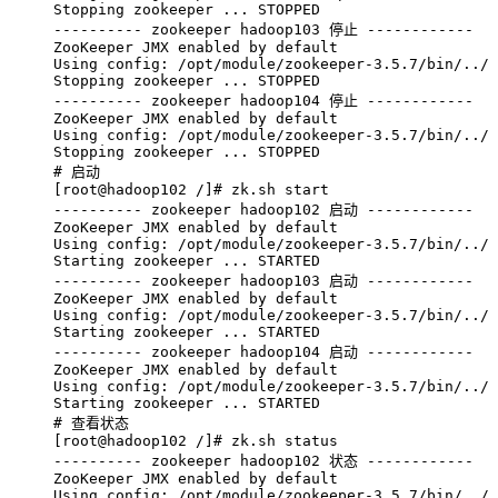
Stopping
 zookeeper
 ...
 STOPPED
----------
 zookeeper
 hadoop103
 停止
 ------------
ZooKeeper
 JMX
 enabled
 by
 default
Using
 config:
 /opt/module/zookeeper-3.5.7/bin/../c
Stopping
 zookeeper
 ...
 STOPPED
----------
 zookeeper
 hadoop104
 停止
 ------------
ZooKeeper
 JMX
 enabled
 by
 default
Using
 config:
 /opt/module/zookeeper-3.5.7/bin/../c
Stopping
 zookeeper
 ...
 STOPPED
# 启动
[root@hadoop102 /]# zk.sh start
----------
 zookeeper
 hadoop102
 启动
 ------------
ZooKeeper
 JMX
 enabled
 by
 default
Using
 config:
 /opt/module/zookeeper-3.5.7/bin/../c
Starting
 zookeeper
 ...
 STARTED
----------
 zookeeper
 hadoop103
 启动
 ------------
ZooKeeper
 JMX
 enabled
 by
 default
Using
 config:
 /opt/module/zookeeper-3.5.7/bin/../c
Starting
 zookeeper
 ...
 STARTED
----------
 zookeeper
 hadoop104
 启动
 ------------
ZooKeeper
 JMX
 enabled
 by
 default
Using
 config:
 /opt/module/zookeeper-3.5.7/bin/../c
Starting
 zookeeper
 ...
 STARTED
# 查看状态
[root@hadoop102 /]# zk.sh status
----------
 zookeeper
 hadoop102
 状态
 ------------
ZooKeeper
 JMX
 enabled
 by
 default
Using
 config:
 /opt/module/zookeeper-3.5.7/bin/../c