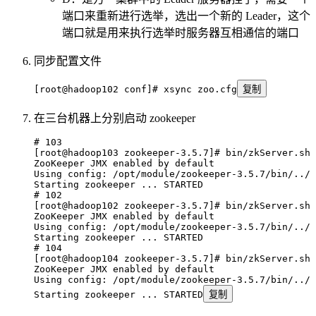
端口来重新进行选举，选出一个新的 Leader，这个
端口就是用来执行选举时服务器互相通信的端口
同步配置文件
[root@hadoop102 conf]# xsync zoo.cfg
复制
在三台机器上分别启动 zookeeper
# 103
[root@hadoop103 zookeeper-3.5.7]# bin/zkServer.sh 
ZooKeeper
 JMX
 enabled
 by
 default
Using
 config:
 /opt/module/zookeeper-3.5.7/bin/../c
Starting
 zookeeper
 ...
 STARTED
# 102
[root@hadoop102 zookeeper-3.5.7]# bin/zkServer.sh 
ZooKeeper
 JMX
 enabled
 by
 default
Using
 config:
 /opt/module/zookeeper-3.5.7/bin/../c
Starting
 zookeeper
 ...
 STARTED
# 104
[root@hadoop104 zookeeper-3.5.7]# bin/zkServer.sh 
ZooKeeper
 JMX
 enabled
 by
 default
Using
 config:
 /opt/module/zookeeper-3.5.7/bin/../c
Starting
 zookeeper
 ...
 STARTED
复制