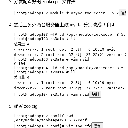
分发配置好的 zookeeper 文件夹
[root@hadoop102 module]# xsync zookeeper-3.5.7
复
然后上另外两台服务器上改 myid，分别改成 3 和 4
[root@hadoop103 
~
]# cd /opt/module/zookeeper-3.5.7
[root@hadoop103 zkData]# ll
总用量
 4
-rw-r--r--.
 1
 root
 root
  2
 5月
   6
 10:19
 myid
drwxr-xr-x.
 2
 root
 root
 37
 4月
  27
 22:21
 version-2
[root@hadoop103 zkData]# vim myid
# 104
[root@hadoop104 
~
]# cd /opt/module/zookeeper-3.5.7
[root@hadoop104 zkData]# ll
总用量
 4
-rw-r--r--.
 1
 root
 root
  2
 5月
   6
 10:19
 myid
drwxr-xr-x.
 2
 root
 root
 37
 4月
  27
 22:21
 version-2
[root@hadoop104 zkData]# vim myid
复制
配置 zoo.cfg
[root@hadoop102 conf]# pwd
/opt/module/zookeeper-3.5.7/conf
[root@hadoop102 conf]# vim zoo.cfg
复制