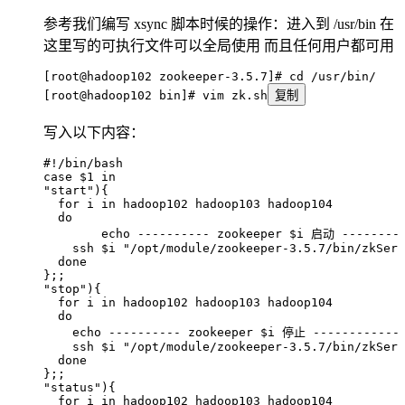
参考我们编写 xsync 脚本时候的操作：进入到 /usr/bin 在
这里写的可执行文件可以全局使用 而且任何用户都可用
[root@hadoop102 zookeeper-3.5.7]# cd /usr/bin/
[root@hadoop102 bin]# vim zk.sh
复制
写入以下内容：
#!/bin/bash
case
 $1
 in
"
start
"
)
{
  for
 i
 in
 hadoop102
 hadoop103
 hadoop104
  do
	echo
 ----------
 zookeeper
 $i
 启动
 --------
    ssh
 $i
 "
/opt/module/zookeeper-3.5.7/bin/zkServ
  done
};;
"
stop
"
){
  for
 i
 in
 hadoop102
 hadoop103
 hadoop104
  do
    echo
 ----------
 zookeeper
 $i
 停止
 ------------
    ssh
 $i
 "
/opt/module/zookeeper-3.5.7/bin/zkServ
  done
};;
"
status
"
){
  for
 i
 in
 hadoop102
 hadoop103
 hadoop104