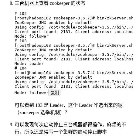
三台机器上查看 zookeeper 的状态
# 102
[root@hadoop102 zookeeper-3.5.7]# bin/zkServer.sh 
ZooKeeper
 JMX
 enabled
 by
 default
Using
 config:
 /opt/module/zookeeper-3.5.7/bin/../c
Client
 port
 found:
 2181.
 Client
 address:
 localhost
Mode:
 follower
# 103
[root@hadoop103 zookeeper-3.5.7]# bin/zkServer.sh 
ZooKeeper
 JMX
 enabled
 by
 default
Using
 config:
 /opt/module/zookeeper-3.5.7/bin/../c
Client
 port
 found:
 2181.
 Client
 address:
 localhost
Mode:
 leader
# 104
[root@hadoop104 zookeeper-3.5.7]# bin/zkServer.sh 
ZooKeeper
 JMX
 enabled
 by
 default
Using
 config:
 /opt/module/zookeeper-3.5.7/bin/../c
Client
 port
 found:
 2181.
 Client
 address:
 localhost
Mode:
 follower
复制
可以看到 103 是 Leader，这个 Leader 咋选出来的呢
（zookeeper 选举机制）？
可以发现每次启动停止三台机器都得操作，麻烦的不
行，所以还是得写一个集群的启动停止脚本