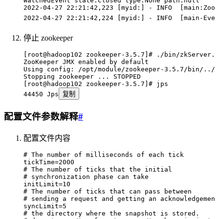
WatchedEvent
 state:Closed
 type:None
 path:null
2022-04-27
 22:21:42,223
 [myid:] - INFO  [main:ZooK
2022-04-27
 22:21:42,224
 [myid:] - INFO  [main-Even
停止 zookeeper
[root@hadoop102 zookeeper-3.5.7]# ./bin/zkServer.s
ZooKeeper
 JMX
 enabled
 by
 default
Using
 config:
 /opt/module/zookeeper-3.5.7/bin/../c
Stopping
 zookeeper
 ...
 STOPPED
[root@hadoop102 zookeeper-3.5.7]# jps
44450
 Jps
复制
配置文件参数解释
#
配置文件内容
# The number of milliseconds of each tick
tickTime
=
2000
# The number of ticks that the initial
# synchronization phase can take
initLimit
=
10
# The number of ticks that can pass between
# sending a request and getting an acknowledgement
syncLimit
=
5
# the directory where the snapshot is stored.