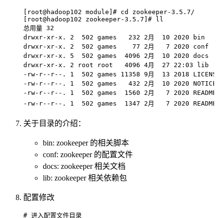
[root@hadoop102 module]# cd zookeeper-3.5.7/
[root@hadoop102 zookeeper-3.5.7]# ll
总用量
 32
drwxr-xr-x.
 2
  502
 games
   232
 2月
  10
 2020
 bin
drwxr-xr-x.
 2
  502
 games
    77
 2月
   7
 2020
 conf
drwxr-xr-x.
 5
  502
 games
  4096
 2月
  10
 2020
 docs
drwxr-xr-x.
 2
 root
 root
   4096
 4月
  27
 22:03
 lib
-rw-r--r--.
 1
  502
 games
 11358
 9月
  13
 2018
 LICENS
-rw-r--r--.
 1
  502
 games
   432
 2月
  10
 2020
 NOTICE
-rw-r--r--.
 1
  502
 games
  1560
 2月
   7
 2020
 README
-rw-r--r--.
 1
  502
 games
  1347
 2月
   7
 2020
 README
关于目录的介绍：
bin: zookeeper 的相关脚本
conf: zookeeper 的配置文件
docs: zookeeper 相关文档
lib: zookeeper 相关依赖包
配置修改
# 进入配置文件目录