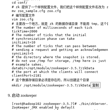
cd
 conf/
# zk 提供了一个样例配置文件，我们把这个样例配置文件名改为 zoo
mv
 zoo_sample.cfg
 zoo.cfg
# 编写配置文件
vim
 zoo.cfg
# 主要改一个地方，就是 zk 的数据存储目录 不能用 tmp，这个
# The number of milliseconds of each tick
tickTime
=
2000
# The number of ticks that the initial
# synchronization phase can take
initLimit
=
10
# The number of ticks that can pass between
# sending a request and getting an acknowledgement
syncLimit
=
5
# the directory where the snapshot is stored.
# do not use /tmp for storage, /tmp here is just
# example sakes.
dataDir
=
/opt/module/zookeeper-3.5.7/zkData
# the port at which the clients will connect
clientPort
=
2181
# 这个数据存储目录必须是存在的，所以创建这个目录
mkdir
 /opt/module/zookeeper-3.5.7/zkData
复制
启动 zookeeper
[root@hadoop102 zookeeper-3.5.7]# ./bin/zkServer.s
ZooKeeper
 JMX
 enabled
 by
 default