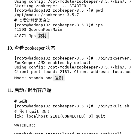
Using
 config:
 /opt/module/zookeeper-3.5.7/bin/../c
Starting
 zookeeper
 ...
 STARTED
[root@hadoop102 zookeeper-3.5.7]# pwd
/opt/module/zookeeper-3.5.7
# 查看进程是否启动
[root@hadoop102 zookeeper-3.5.7]# jps
41593
 QuorumPeerMain
41871
 Jps
复制
查看 zookeeper 状态
[root@hadoop102 zookeeper-3.5.7]# ./bin/zkServer.s
ZooKeeper
 JMX
 enabled
 by
 default
Using
 config:
 /opt/module/zookeeper-3.5.7/bin/../c
Client
 port
 found:
 2181.
 Client
 address:
 localhost
Mode:
 standalone
复制
启动 / 退出客户端
# 启动
[root@hadoop102 zookeeper-3.5.7]# ./bin/zkCli.sh
# 使用 quit 退出
[zk: localhost:2181(
CONNECTED
) 0] quit
WATCHER::