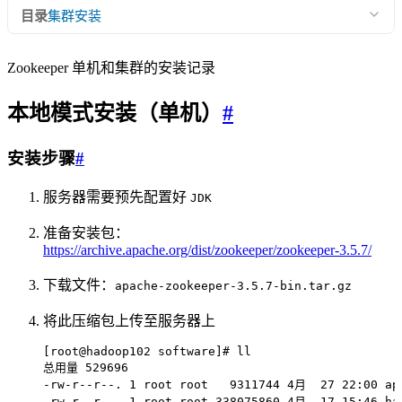
目录
集群安装
Zookeeper 单机和集群的安装记录
本地模式安装（单机）
#
安装步骤
#
服务器需要预先配置好
JDK
准备安装包：
https://archive.apache.org/dist/zookeeper/zookeeper-3.5.7/
下载文件：
apache-zookeeper-3.5.7-bin.tar.gz
将此压缩包上传至服务器上
[root@hadoop102 software]# ll
总用量
 529696
-rw-r--r--.
 1
 root
 root
   9311744
 4月
  27
 22:00
 ap
-rw-r--r--.
 1
 root
 root
 338075860
 4月
  17
 15:46
 ha