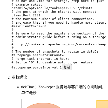
# do not use /tmp for storage, /tmp here is just
# example sakes.
dataDir
=
/opt/module/zookeeper-3.5.7/zkData
# the port at which the clients will connect
clientPort
=
2181
# the maximum number of client connections.
# increase this if you need to handle more clients
#maxClientCnxns=60
#
# Be sure to read the maintenance section of the
# administrator guide before turning on autopurge.
#
# http://zookeeper.apache.org/doc/current/zookeepe
#
# The number of snapshots to retain in dataDir
#autopurge.snapRetainCount=3
# Purge task interval in hours
# Set to "0" to disable auto purge feature
#autopurge.purgeInterval=1
复制
参数解读
tickTime：Zookeeper 服务端与客户端的心跳时间，
单位毫秒