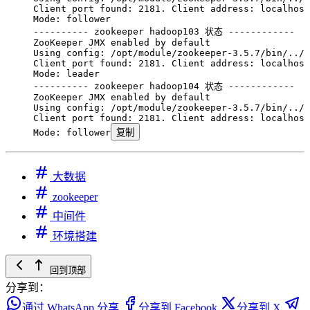
Client
 port
 found:
 2181.
 Client
 address:
 localhost
Mode:
 follower
----------
 zookeeper
 hadoop103
 状态
 ------------
ZooKeeper
 JMX
 enabled
 by
 default
Using
 config:
 /opt/module/zookeeper-3.5.7/bin/../c
Client
 port
 found:
 2181.
 Client
 address:
 localhost
Mode:
 leader
----------
 zookeeper
 hadoop104
 状态
 ------------
ZooKeeper
 JMX
 enabled
 by
 default
Using
 config:
 /opt/module/zookeeper-3.5.7/bin/../c
Client
 port
 found:
 2181.
 Client
 address:
 localhost
Mode:
 follower
复制
大数据
zookeeper
中间件
环境搭建
回到顶部
分享到：
通过 WhatsApp 分享
分享到 Facebook
分享到 X