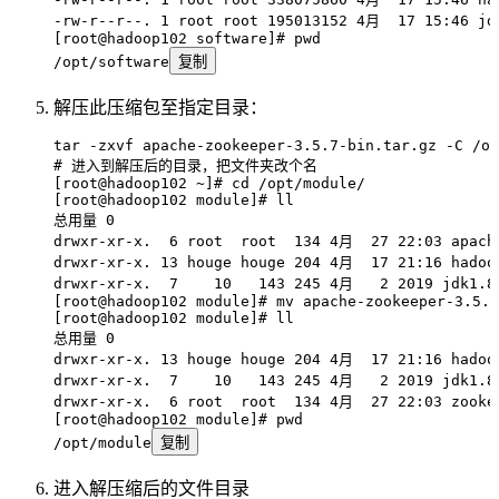
-rw-r--r--.
 1
 root
 root
 195013152
 4月
  17
 15:46
 jd
[root@hadoop102 software]# pwd
/opt/software
复制
解压此压缩包至指定目录：
tar
 -zxvf
 apache-zookeeper-3.5.7-bin.tar.gz
 -C
 /op
# 进入到解压后的目录，把文件夹改个名
[root@hadoop102 
~
]# cd /opt/module/
[root@hadoop102 module]# ll
总用量
 0
drwxr-xr-x.
  6
 root
  root
  134
 4月
  27
 22:03
 apach
drwxr-xr-x.
 13
 houge
 houge
 204
 4月
  17
 21:16
 hadoo
drwxr-xr-x.
  7
    10
   143
 245
 4月
   2
 2019
 jdk1.8
[root@hadoop102 module]# mv apache-zookeeper-3.5.7
[root@hadoop102 module]# ll
总用量
 0
drwxr-xr-x.
 13
 houge
 houge
 204
 4月
  17
 21:16
 hadoo
drwxr-xr-x.
  7
    10
   143
 245
 4月
   2
 2019
 jdk1.8
drwxr-xr-x.
  6
 root
  root
  134
 4月
  27
 22:03
 zooke
[root@hadoop102 module]# pwd
/opt/module
复制
进入解压缩后的文件目录