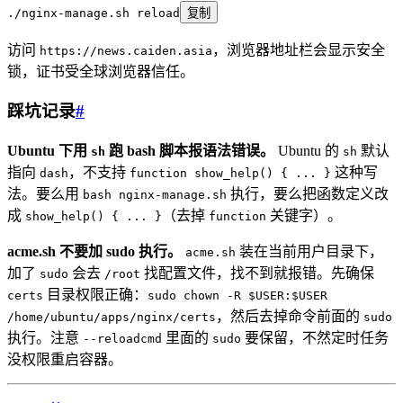
./nginx-manage.sh
 reload
复制
访问
，浏览器地址栏会显示安全
https://news.caiden.asia
锁，证书受全球浏览器信任。
踩坑记录
#
Ubuntu 下用
跑 bash 脚本报语法错误。
Ubuntu 的
默认
sh
sh
指向
，不支持
这种写
dash
function show_help() { ... }
法。要么用
执行，要么把函数定义改
bash nginx-manage.sh
成
（去掉
关键字）。
show_help() { ... }
function
acme.sh 不要加 sudo 执行。
装在当前用户目录下，
acme.sh
加了
会去
找配置文件，找不到就报错。先确保
sudo
/root
目录权限正确：
certs
sudo chown -R $USER:$USER
，然后去掉命令前面的
/home/ubuntu/apps/nginx/certs
sudo
执行。注意
里面的
要保留，不然定时任务
--reloadcmd
sudo
没权限重启容器。