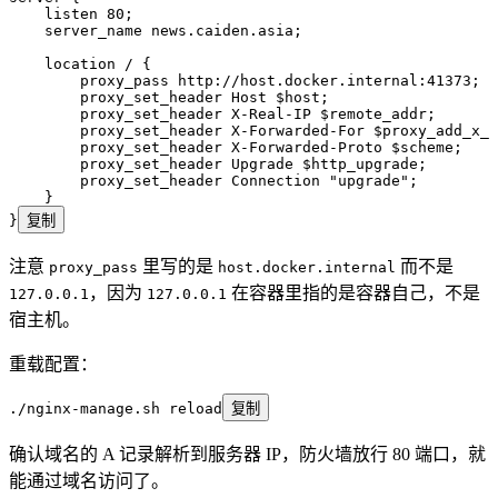
    listen 
80
;
    server_name 
news.caiden.asia;
    location
 / {
        proxy_pass 
http://host.docker.internal:41373;
        proxy_set_header 
Host $
host
;
        proxy_set_header 
X-Real-IP $
remote_addr
;
        proxy_set_header 
X-Forwarded-For $
proxy_add_x_f
        proxy_set_header 
X-Forwarded-Proto $
scheme
;
        proxy_set_header 
Upgrade $
http_upgrade
;
        proxy_set_header 
Connection 
"upgrade"
;
    }
}
复制
注意
里写的是
而不是
proxy_pass
host.docker.internal
，因为
在容器里指的是容器自己，不是
127.0.0.1
127.0.0.1
宿主机。
重载配置：
./nginx-manage.sh
 reload
复制
确认域名的 A 记录解析到服务器 IP，防火墙放行 80 端口，就
能通过域名访问了。