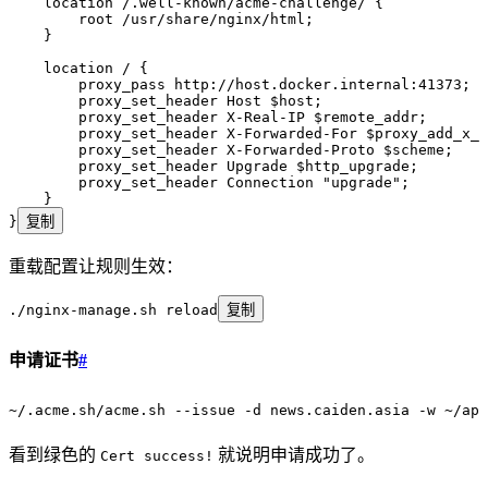
    location
 /.well-known/acme-challenge/ {
        root 
/usr/share/nginx/html;
    }
    location
 / {
        proxy_pass 
http://host.docker.internal:41373;
        proxy_set_header 
Host $
host
;
        proxy_set_header 
X-Real-IP $
remote_addr
;
        proxy_set_header 
X-Forwarded-For $
proxy_add_x_f
        proxy_set_header 
X-Forwarded-Proto $
scheme
;
        proxy_set_header 
Upgrade $
http_upgrade
;
        proxy_set_header 
Connection 
"upgrade"
;
    }
}
复制
重载配置让规则生效：
./nginx-manage.sh
 reload
复制
申请证书
#
~
/.acme.sh/acme.sh --issue -d news.caiden.asia -w 
~
/app
看到绿色的
就说明申请成功了。
Cert success!