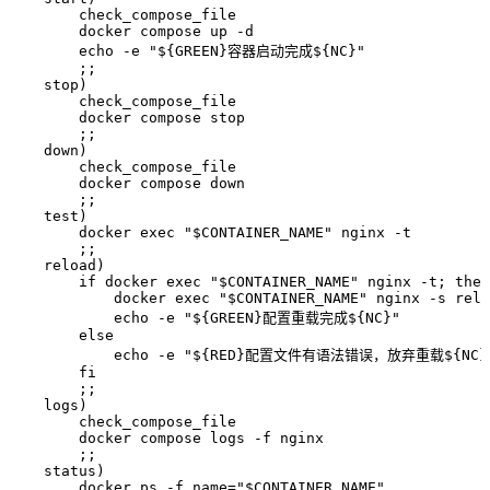
        check_compose_file
        docker
 compose
 up
 -d
        echo
 -e
 "
${
GREEN
}容器启动完成${
NC
}
"
        ;;
    stop
)
        check_compose_file
        docker
 compose
 stop
        ;;
    down
)
        check_compose_file
        docker
 compose
 down
        ;;
    test
)
        docker
 exec
 "
$CONTAINER_NAME
"
 nginx
 -t
        ;;
    reload
)
        if
 docker
 exec
 "
$CONTAINER_NAME
"
 nginx
 -t
; 
then
            docker
 exec
 "
$CONTAINER_NAME
"
 nginx
 -s
 relo
            echo
 -e
 "
${
GREEN
}配置重载完成${
NC
}
"
        else
            echo
 -e
 "
${
RED
}配置文件有语法错误，放弃重载${
NC
}
        fi
        ;;
    logs
)
        check_compose_file
        docker
 compose
 logs
 -f
 nginx
        ;;
    status
)
        docker
 ps
 -f
 name=
"
$CONTAINER_NAME
"