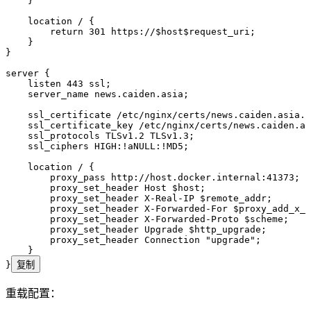
    }
    location
 / {
        return
 301
 https://$
host
$
request_uri
;
    }
}
server
 {
    listen 
443
 ssl;
    server_name 
news.caiden.asia;
    ssl_certificate 
/etc/nginx/certs/news.caiden.asia.c
    ssl_certificate_key 
/etc/nginx/certs/news.caiden.as
    ssl_protocols 
TLSv1.2 TLSv1.3;
    ssl_ciphers 
HIGH:!aNULL:!MD5;
    location
 / {
        proxy_pass 
http://host.docker.internal:41373;
        proxy_set_header 
Host $
host
;
        proxy_set_header 
X-Real-IP $
remote_addr
;
        proxy_set_header 
X-Forwarded-For $
proxy_add_x_f
        proxy_set_header 
X-Forwarded-Proto $
scheme
;
        proxy_set_header 
Upgrade $
http_upgrade
;
        proxy_set_header 
Connection 
"upgrade"
;
    }
}
复制
重载配置：