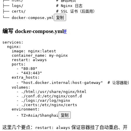
├── html/              # 静态网页
├── logs/              # Nginx 日志
├── certs/             # SSL 证书（后面用）
└── docker-compose.yml
复制
编写 docker-compose.yml
#
services
:
  nginx
:
    image
:
 nginx:latest
    container_name
:
 my-nginx
    restart
:
 always
    ports
:
      - 
"
80:80
"
      - 
"
443:443
"
    extra_hosts
:
      - 
"
host.docker.internal:host-gateway
"
  # 让容器能
    volumes
:
      - 
./html:/usr/share/nginx/html
      - 
./conf.d:/etc/nginx/conf.d
      - 
./logs:/var/log/nginx
      - 
./certs:/etc/nginx/certs
    environment
:
      - 
TZ=Asia/Shanghai
复制
这里几个要点：
保证容器挂了自动重启、开
restart: always