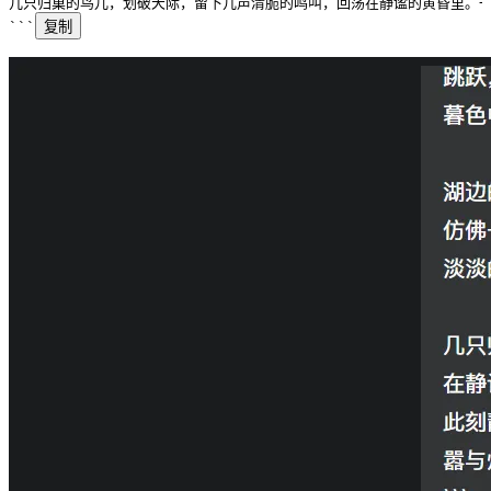
几只归巢的鸟儿，划破天际，留下几声清脆的鸣叫，回荡在静谧的黄昏里。
```
复制