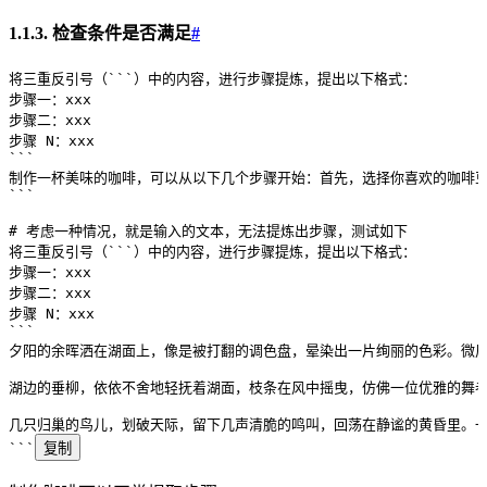
1.1.3. 检查条件是否满足
#
将三重反引号（```）中的内容，进行步骤提炼，提出以下格式：
步骤一：xxx
步骤二：xxx
步骤 N：xxx
```
制作一杯美味的咖啡，可以从以下几个步骤开始：首先，选择你喜欢的咖啡
```
# 考虑一种情况，就是输入的文本，无法提炼出步骤，测试如下
将三重反引号（```）中的内容，进行步骤提炼，提出以下格式：
步骤一：xxx
步骤二：xxx
步骤 N：xxx
```
夕阳的余晖洒在湖面上，像是被打翻的调色盘，晕染出一片绚丽的色彩。微
湖边的垂柳，依依不舍地轻抚着湖面，枝条在风中摇曳，仿佛一位优雅的舞
几只归巢的鸟儿，划破天际，留下几声清脆的鸣叫，回荡在静谧的黄昏里。
```
复制