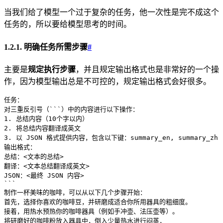
当我们给了模型一个过于复杂的任务，他一次性是完不成这个
任务的，所以要给模型思考的时间。
1.2.1. 明确任务所需步骤
#
主要是
规定执行步骤
，并且规定输出格式也是非常好的一个操
作，因为模型输出总是不可控的，规定输出格式会好很多。
任务：
对三重反引号（```）中的内容进行以下操作：
1. 总结内容（10个字以内）
2. 将总结内容翻译成英文
3. 以 JSON 格式提供内容，包含以下键：summary_en, summary_zh
输出格式：
总结：<文本的总结>
翻译：<文本总结翻译成英文>
JSON：<最终 JSON 内容>
```
制作一杯美味的咖啡，可以从以下几个步骤开始：
首先，选择你喜欢的咖啡豆，并研磨成适合你所用器具的粗细度。
接着，用热水预热你的咖啡器具（例如手冲壶、法压壶等）。
将研磨好的咖啡粉放入器具中，倒入少量热水进行闷蒸，