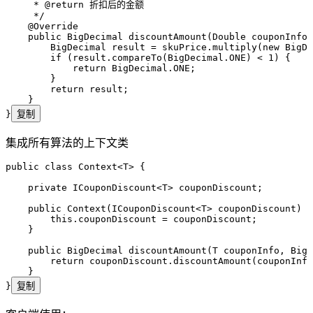
     * 
@return
 折扣后的金额
     */
    @
Override
    public
 BigDecimal
 discountAmount
(
Double
 couponInfo
,
        BigDecimal
 result
 =
 skuPrice
.
multiply
(
new
 BigDe
        if
 (
result
.
compareTo
(
BigDecimal
.
ONE
)
 <
 1
) {
            return
 BigDecimal
.
ONE
;
        }
        return
 result;
    }
}
复制
集成所有算法的上下文类
public
 class
 Context
<
T
> {
    private
 ICouponDiscount
<
T
> 
couponDiscount
;
    public
 Context
(
ICouponDiscount
<
T
> 
couponDiscount
)
 {
        this
.
couponDiscount
 =
 couponDiscount;
    }
    public
 BigDecimal
 discountAmount
(
T
 couponInfo
,
 BigD
        return
 couponDiscount
.
discountAmount
(
couponInfo
    }
}
复制