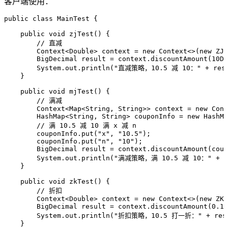
客户端使用：
public
 class
 MainTest
 {
    public
 void
 zjTest
()
 {
        // 直减
        Context
<
Double
> 
context
 =
 new
 Context
<>(
new
 ZJC
        BigDecimal
 result
 =
 context
.
discountAmount
(
10D
,
        System
.
out
.
println
(
"
直减策略，10.5 减 10：
"
 +
 res
    }
    public
 void
 mjTest
()
 {
        // 满减
        Context
<
Map
<
String
,
 String
>> 
context
 =
 new
 Cont
        HashMap
<
String
,
 String
> 
couponInfo
 =
 new
 HashMa
        // 满 10.5 减 10 满 x 减 n
        couponInfo
.
put
(
"
x
"
,
 "
10.5
"
)
;
        couponInfo
.
put
(
"
n
"
,
 "
10
"
)
;
        BigDecimal
 result
 =
 context
.
discountAmount
(
coup
        System
.
out
.
println
(
"
满减策略，满 10.5 减 10：
"
 +
 r
    }
    public
 void
 zkTest
()
 {
        // 折扣
        Context
<
Double
> 
context
 =
 new
 Context
<>(
new
 ZKC
        BigDecimal
 result
 =
 context
.
discountAmount
(
0.1D
        System
.
out
.
println
(
"
折扣策略，10.5 打一折：
"
 +
 res
    }