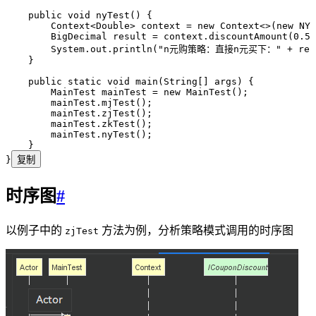
    public
 void
 nyTest
()
 {
        Context
<
Double
> 
context
 =
 new
 Context
<>(
new
 NYG
        BigDecimal
 result
 =
 context
.
discountAmount
(
0.5D
        System
.
out
.
println
(
"
n元购策略：直接n元买下：
"
 +
 res
    }
    public
 static
 void
 main
(
String
[] 
args
)
 {
        MainTest
 mainTest
 =
 new
 MainTest
()
;
        mainTest
.
mjTest
()
;
        mainTest
.
zjTest
()
;
        mainTest
.
zkTest
()
;
        mainTest
.
nyTest
()
;
    }
}
复制
时序图
#
以例子中的
方法为例，分析策略模式调用的时序图
zjTest