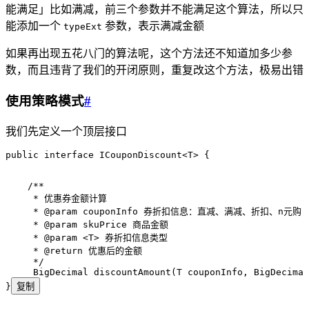
能满足」比如满减，前三个参数并不能满足这个算法，所以只
能添加一个
参数，表示满减金额
typeExt
如果再出现五花八门的算法呢，这个方法还不知道加多少参
数，而且违背了我们的开闭原则，重复改这个方法，极易出错
使用策略模式
#
我们先定义一个顶层接口
public
 interface
 ICouponDiscount
<
T
> {
    /**
     * 优惠券金额计算
     * 
@param
 couponInfo
 券折扣信息：直减、满减、折扣、n元购
     * 
@param
 skuPrice
 商品金额
     * 
@param
 <T>
 券折扣信息类型
     * 
@return
 优惠后的金额
     */
     BigDecimal
 discountAmount
(
T
 couponInfo
,
 BigDecimal
}
复制