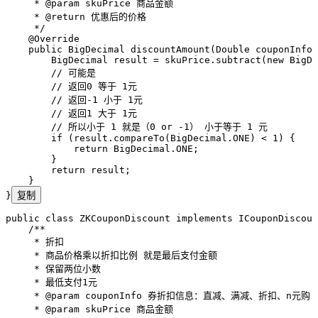
     * 
@param
 skuPrice
 商品金额
     * 
@return
 优惠后的价格
     */
    @
Override
    public
 BigDecimal
 discountAmount
(
Double
 couponInfo
,
        BigDecimal
 result
 =
 skuPrice
.
subtract
(
new
 BigDe
        // 可能是
        // 返回0 等于 1元
        // 返回-1 小于 1元
        // 返回1 大于 1元
        // 所以小于 1 就是（0 or -1） 小于等于 1 元
        if
 (
result
.
compareTo
(
BigDecimal
.
ONE
)
 <
 1
) {
            return
 BigDecimal
.
ONE
;
        }
        return
 result;
    }
}
复制
public
 class
 ZKCouponDiscount
 implements
 ICouponDiscoun
    /**
     * 折扣
     * 商品价格乘以折扣比例 就是最后支付金额
     * 保留两位小数
     * 最低支付1元
     * 
@param
 couponInfo
 券折扣信息：直减、满减、折扣、n元购
     * 
@param
 skuPrice
 商品金额