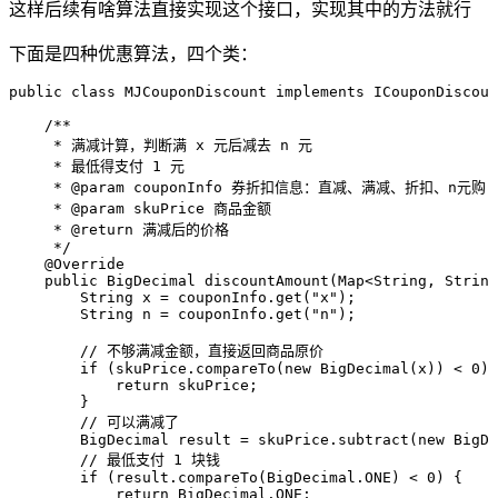
这样后续有啥算法直接实现这个接口，实现其中的方法就行
下面是四种优惠算法，四个类：
public
 class
 MJCouponDiscount
 implements
 ICouponDiscoun
    /**
     * 满减计算，判断满 x 元后减去 n 元
     * 最低得支付 1 元
     * 
@param
 couponInfo
 券折扣信息：直减、满减、折扣、n元购
     * 
@param
 skuPrice
 商品金额
     * 
@return
 满减后的价格
     */
    @
Override
    public
 BigDecimal
 discountAmount
(
Map
<
String
,
 String
        String
 x
 =
 couponInfo
.
get
(
"
x
"
)
;
        String
 n
 =
 couponInfo
.
get
(
"
n
"
)
;
        // 不够满减金额，直接返回商品原价
        if
 (
skuPrice
.
compareTo
(
new
 BigDecimal
(
x
)
)
 <
 0
) 
            return
 skuPrice;
        }
        // 可以满减了
        BigDecimal
 result
 =
 skuPrice
.
subtract
(
new
 BigDe
        // 最低支付 1 块钱
        if
 (
result
.
compareTo
(
BigDecimal
.
ONE
)
 <
 0
) {
            return
 BigDecimal
.
ONE
;