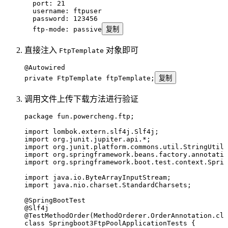
  port
:
 21
  username
:
 ftpuser
  password
:
 123456
  ftp-mode
:
 passive
复制
直接注入
对象即可
FtpTemplate
@
Autowired
private
 FtpTemplate
 ftpTemplate
;
复制
调用文件上传下载方法进行验证
package
 fun
.
powercheng
.
ftp
;
import
 lombok
.
extern
.
slf4j
.
Slf4j
;
import
 org
.
junit
.
jupiter
.
api
.
*
;
import
 org
.
junit
.
platform
.
commons
.
util
.
StringUtils
import
 org
.
springframework
.
beans
.
factory
.
annotatio
import
 org
.
springframework
.
boot
.
test
.
context
.
Sprin
import
 java
.
io
.
ByteArrayInputStream
;
import
 java
.
nio
.
charset
.
StandardCharsets
;
@
SpringBootTest
@
Slf4j
@
TestMethodOrder
(
MethodOrderer
.
OrderAnnotation
.
cla
class
 Springboot3FtpPoolApplicationTests
 {