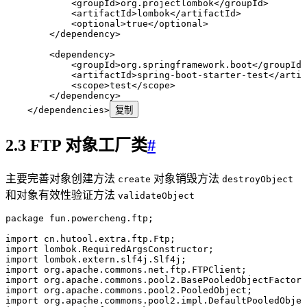
            <
groupId
>
org.projectlombok
</
groupId
>
            <
artifactId
>
lombok
</
artifactId
>
            <
optional
>
true
</
optional
>
        </
dependency
>
        <
dependency
>
            <
groupId
>
org.springframework.boot
</
groupId
>
            <
artifactId
>
spring-boot-starter-test
</
artif
            <
scope
>
test
</
scope
>
        </
dependency
>
    </
dependencies
>
复制
2.3 FTP 对象工厂类
#
主要完善对象创建方法
对象销毁方法
create
destroyObject
和对象有效性验证方法
validateObject
package
 fun
.
powercheng
.
ftp
;
import
 cn
.
hutool
.
extra
.
ftp
.
Ftp
;
import
 lombok
.
RequiredArgsConstructor
;
import
 lombok
.
extern
.
slf4j
.
Slf4j
;
import
 org
.
apache
.
commons
.
net
.
ftp
.
FTPClient
;
import
 org
.
apache
.
commons
.
pool2
.
BasePooledObjectFactory
import
 org
.
apache
.
commons
.
pool2
.
PooledObject
;
import
 org
.
apache
.
commons
.
pool2
.
impl
.
DefaultPooledObjec