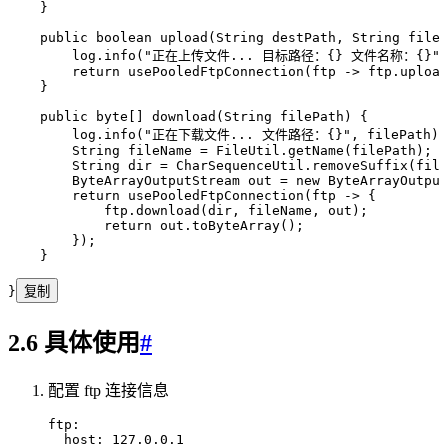
    }
    public
 boolean
 upload
(
String
 destPath
,
 String
 fileN
        log
.
info
(
"
正在上传文件... 目标路径：{} 文件名称：{}
"
,
        return
 usePooledFtpConnection
(
ftp 
->
 ftp
.
upload
    }
    public
 byte
[] 
download
(
String
 filePath
)
 {
        log
.
info
(
"
正在下载文件... 文件路径：{}
"
,
 filePath
)
;
        String
 fileName
 =
 FileUtil
.
getName
(
filePath
)
;
        String
 dir
 =
 CharSequenceUtil
.
removeSuffix
(
file
        ByteArrayOutputStream
 out
 =
 new
 ByteArrayOutput
        return
 usePooledFtpConnection
(
ftp 
->
 {
            ftp
.
download
(
dir
,
 fileName
,
 out
)
;
            return
 out
.
toByteArray
()
;
        }
)
;
    }
}
复制
2.6 具体使用
#
配置 ftp 连接信息
ftp
:
  host
:
 127.0.0.1