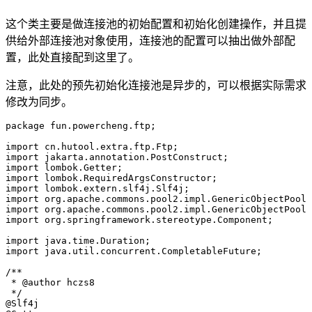
这个类主要是做连接池的初始配置和初始化创建操作，并且提
供给外部连接池对象使用，连接池的配置可以抽出做外部配
置，此处直接配到这里了。
注意，此处的预先初始化连接池是异步的，可以根据实际需求
修改为同步。
package
 fun
.
powercheng
.
ftp
;
import
 cn
.
hutool
.
extra
.
ftp
.
Ftp
;
import
 jakarta
.
annotation
.
PostConstruct
;
import
 lombok
.
Getter
;
import
 lombok
.
RequiredArgsConstructor
;
import
 lombok
.
extern
.
slf4j
.
Slf4j
;
import
 org
.
apache
.
commons
.
pool2
.
impl
.
GenericObjectPool
;
import
 org
.
apache
.
commons
.
pool2
.
impl
.
GenericObjectPoolC
import
 org
.
springframework
.
stereotype
.
Component
;
import
 java
.
time
.
Duration
;
import
 java
.
util
.
concurrent
.
CompletableFuture
;
/**
 * 
@author
 hczs8
 */
@
Slf4j