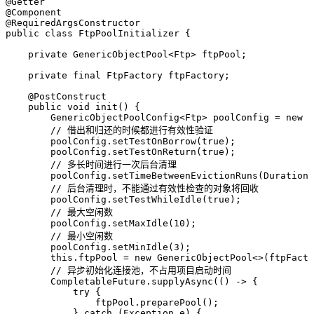
@
Getter
@
Component
@
RequiredArgsConstructor
public
 class
 FtpPoolInitializer
 {
    private
 GenericObjectPool
<
Ftp
> 
ftpPool
;
    private
 final
 FtpFactory
 ftpFactory
;
    @
PostConstruct
    public
 void
 init
()
 {
        GenericObjectPoolConfig
<
Ftp
> 
poolConfig
 =
 new
 G
        // 借出和归还的时候都进行有效性验证
        poolConfig
.
setTestOnBorrow
(
true
)
;
        poolConfig
.
setTestOnReturn
(
true
)
;
        // 多长时间进行一次后台清理
        poolConfig
.
setTimeBetweenEvictionRuns
(
Duration
.
        // 后台清理时，不能通过有效性检查的对象将回收
        poolConfig
.
setTestWhileIdle
(
true
)
;
        // 最大空闲数
        poolConfig
.
setMaxIdle
(
10
)
;
        // 最小空闲数
        poolConfig
.
setMinIdle
(
3
)
;
        this
.
ftpPool
 =
 new
 GenericObjectPool
<>(ftpFacto
        // 异步初始化连接池，不占用项目启动时间
        CompletableFuture
.
supplyAsync
(
() 
->
 {
            try
 {
                ftpPool
.
preparePool
()
;
            } 
catch
 (
Exception
 e
)
 {