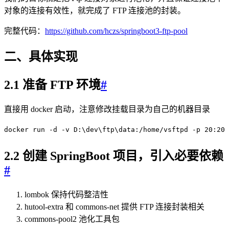
对象的连接有效性，就完成了 FTP 连接池的封装。
完整代码：
https://github.com/hczs/springboot3-ftp-pool
二、具体实现
2.1 准备 FTP 环境
#
直接用 docker 启动，注意修改挂载目录为自己的机器目录
docker
 run
 -d
 -v
 D:
\d
ev
\f
tp
\d
ata:/home/vsftpd
 -p
 20:20
 
2.2 创建 SpringBoot 项目，引入必要依赖
#
lombok 保持代码整洁性
hutool-extra 和 commons-net 提供 FTP 连接封装相关
commons-pool2 池化工具包