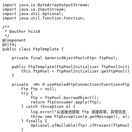
import
 java
.
io
.
ByteArrayOutputStream
;
import
 java
.
io
.
InputStream
;
import
 java
.
util
.
Optional
;
import
 java
.
util
.
function
.
Function
;
/**
 * 
@author
 hczs8
 */
@
Component
@
Slf4j
public
 class
 FtpTemplate
 {
    private
 final
 GenericObjectPool
<
Ftp
> 
ftpPool
;
    public
 FtpTemplate
(
FtpPoolInitializer
 ftpPoolInitia
        this
.
ftpPool
 =
 ftpPoolInitializer
.
getFtpPool
()
;
    }
    private
  <
R
> 
R
 usePooledFtpConnection
(
Function
<
Ftp
,
        Ftp
 ftp
 =
 null
;
        try
 {
            ftp 
=
 ftpPool
.
borrowObject
()
;
            return
 ftpConsumer
.
apply
(
ftp
)
;
        } 
catch
 (
Exception
 e
)
 {
            log
.
error
(
"
从连接池获取 ftp 连接异常，异常信息：{
            throw
 new
 FtpException
(
e
.
getMessage
()
,
 e
)
;
        } 
finally
 {
            Optional
.
ofNullable
(
ftp
)
.
ifPresent
(
ftpPool
:
        }