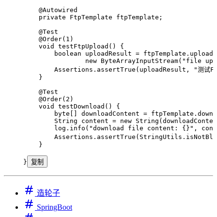
    @
Autowired
    private
 FtpTemplate
 ftpTemplate
;
    @
Test
    @
Order
(
1
)
    void
 testFtpUpload
()
 {
        boolean
 uploadResult
 =
 ftpTemplate
.
upload
(
                new
 ByteArrayInputStream
(
"
file upl
        Assertions
.
assertTrue
(
uploadResult
,
 "
测试F
    }
    @
Test
    @
Order
(
2
)
    void
 testDownload
()
 {
        byte
[] 
downloadContent
 =
 ftpTemplate
.
downl
        String
 content
 =
 new
 String
(
downloadConten
        log
.
info
(
"
download file content: {}
"
,
 cont
        Assertions
.
assertTrue
(
StringUtils
.
isNotBla
    }
}
复制
造轮子
SpringBoot