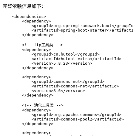
完整依赖信息如下：
    <
dependencies
>
        <
dependency
>
            <
groupId
>
org.springframework.boot
</
groupId
>
            <
artifactId
>
spring-boot-starter
</
artifactId
        </
dependency
>
        <!-- ftp工具类 -->
        <
dependency
>
            <
groupId
>
cn.hutool
</
groupId
>
            <
artifactId
>
hutool-extra
</
artifactId
>
            <
version
>
5.8.23
</
version
>
        </
dependency
>
        <
dependency
>
            <
groupId
>
commons-net
</
groupId
>
            <
artifactId
>
commons-net
</
artifactId
>
            <
version
>
3.6
</
version
>
        </
dependency
>
        <!-- 池化工具类 -->
        <
dependency
>
            <
groupId
>
org.apache.commons
</
groupId
>
            <
artifactId
>
commons-pool2
</
artifactId
>
        </
dependency
>
        <
dependency
>