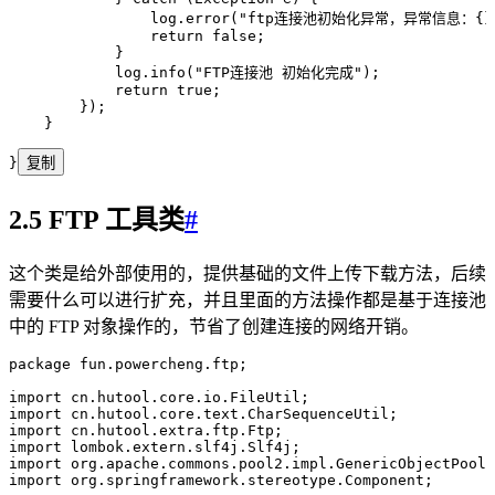
                log
.
error
(
"
ftp连接池初始化异常，异常信息：{}
                return
 false
;
            }
            log
.
info
(
"
FTP连接池 初始化完成
"
)
;
            return
 true
;
        }
)
;
    }
}
复制
2.5 FTP 工具类
#
这个类是给外部使用的，提供基础的文件上传下载方法，后续
需要什么可以进行扩充，并且里面的方法操作都是基于连接池
中的 FTP 对象操作的，节省了创建连接的网络开销。
package
 fun
.
powercheng
.
ftp
;
import
 cn
.
hutool
.
core
.
io
.
FileUtil
;
import
 cn
.
hutool
.
core
.
text
.
CharSequenceUtil
;
import
 cn
.
hutool
.
extra
.
ftp
.
Ftp
;
import
 lombok
.
extern
.
slf4j
.
Slf4j
;
import
 org
.
apache
.
commons
.
pool2
.
impl
.
GenericObjectPool
;
import
 org
.
springframework
.
stereotype
.
Component
;