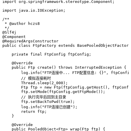
import
 org
.
springframework
.
stereotype
.
Component
;
import
 java
.
io
.
IOException
;
/**
 * 
@author
 hczs8
 */
@
Slf4j
@
Component
@
RequiredArgsConstructor
public
 class
 FtpFactory
 extends
 BasePooledObjectFactory
    private
 final
 FtpConfig
 ftpConfig
;
    @
Override
    public
 Ftp
 create
()
 throws
 InterruptedException
 {
        log
.
info
(
"
FTP连接中... FTP配置信息: {}
"
,
 ftpConfi
        // 模拟连接耗时
        Thread
.
sleep
(
2_000
)
;
        Ftp
 ftp
 =
 new
 Ftp
(
ftpConfig
.
getHost
()
,
 ftpConfi
        ftp
.
setMode
(
ftpConfig
.
getFtpMode
())
;
        // 执行完毕后回到主目录
        ftp
.
setBackToPwd
(
true
)
;
        log
.
info
(
"
FTP连接已创建
"
)
;
        return
 ftp;
    }
    @
Override
    public
 PooledObject
<
Ftp
> 
wrap
(
Ftp
 ftp
)
 {