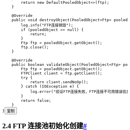
        return
 new
 DefaultPooledObject
<>(ftp);
    }
    @
Override
    public
 void
 destroyObject
(
PooledObject
<
Ftp
> 
pooledO
        log
.
info
(
"
FTP连接销毁
"
)
;
        if
 (pooledObject 
==
 null
) {
            return
;
        }
        Ftp
 ftp
 =
 pooledObject
.
getObject
()
;
        ftp
.
close
()
;
    }
    @
Override
    public
 boolean
 validateObject
(
PooledObject
<
Ftp
> 
poo
        Ftp
 ftp
 =
 pooledObject
.
getObject
()
;
        FTPClient
 client
 =
 ftp
.
getClient
()
;
        try
 {
            return
 client
.
sendNoOp
()
;
        } 
catch
 (
IOException
 e
)
 {
            log
.
error
(
"
验证FTP连接失败，FTP连接不可用错误信息
        }
        return
 false
;
    }
}
复制
2.4 FTP 连接池初始化创建
#