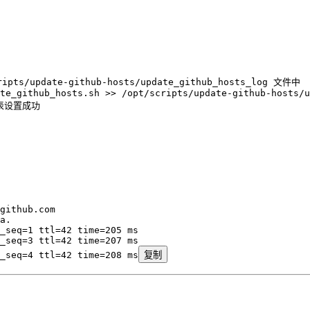
pdate-github-hosts/update_github_hosts_log 文件中
te_github_hosts.sh
 >>
 /opt/scripts/update-github-hosts/u
表设置成功
github.com
a.
_seq
=
1
 ttl
=
42
 time
=
205
 ms
_seq
=
3
 ttl
=
42
 time
=
207
 ms
_seq
=
4
 ttl
=
42
 time
=
208
 ms
复制