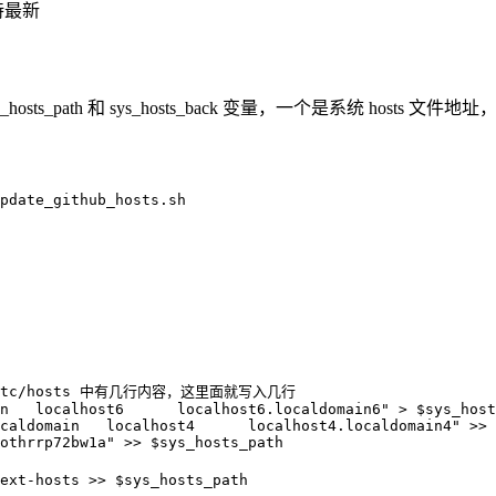
持最新
ts_path 和 sys_hosts_back 变量，一个是系统 hosts 
pdate_github_hosts.sh
tc/hosts 中有几行内容，这里面就写入几行
n   localhost6      localhost6.localdomain6
"
 >
 $sys_host
caldomain   localhost4      localhost4.localdomain4
"
 >>
 
othrrp72bw1a
"
 >>
 $sys_hosts_path
ext-hosts
 >>
 $sys_hosts_path