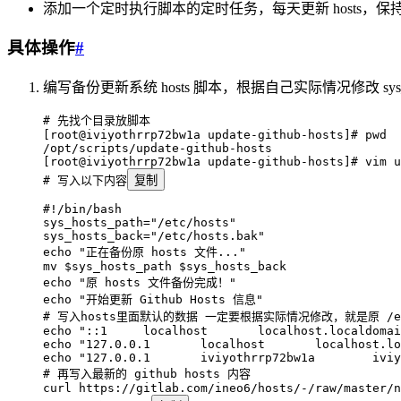
添加一个定时执行脚本的定时任务，每天更新 hosts，保
具体操作
#
编写备份更新系统 hosts 脚本，根据自己实际情况修改 sys_hos
# 先找个目录放脚本
[root@iviyothrrp72bw1a update-github-hosts]# pwd
/opt/scripts/update-github-hosts
[root@iviyothrrp72bw1a update-github-hosts]# vim u
# 写入以下内容
复制
#!/bin/bash
sys_hosts_path
=
"
/etc/hosts
"
sys_hosts_back
=
"
/etc/hosts.bak
"
echo
 "
正在备份原 hosts 文件...
"
mv
 $sys_hosts_path
 $sys_hosts_back
echo
 "
原 hosts 文件备份完成！
"
echo
 "
开始更新 Github Hosts 信息
"
# 写入hosts里面默认的数据 一定要根据实际情况修改，就是原 /e
echo
 "
::1     localhost       localhost.localdomai
echo
 "
127.0.0.1       localhost       localhost.lo
echo
 "
127.0.0.1       iviyothrrp72bw1a        iviy
# 再写入最新的 github hosts 内容
curl
 https://gitlab.com/ineo6/hosts/-/raw/master/n