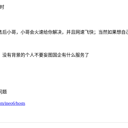
超时
售后小哥，小哥会火速给你解决，并且网速飞快；当然如果想自
，没有背景的个人不要妄图国企有什么服务了
问题
com/ineo6/hosts