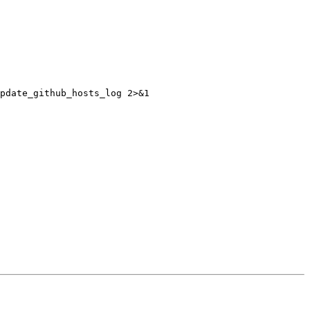
pdate_github_hosts_log
 2>&1