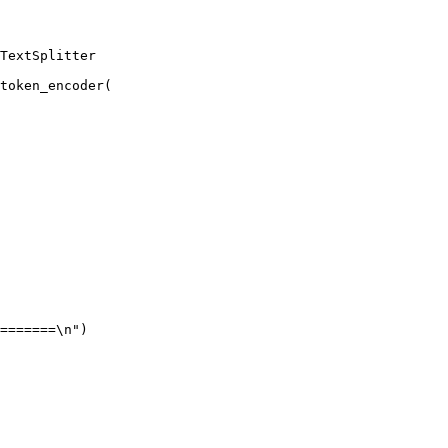
TextSplitter
token_encoder
(
=======
\n
"
)