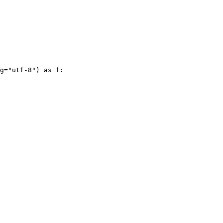
g
=
"
utf-8
"
)
 as
 f
: