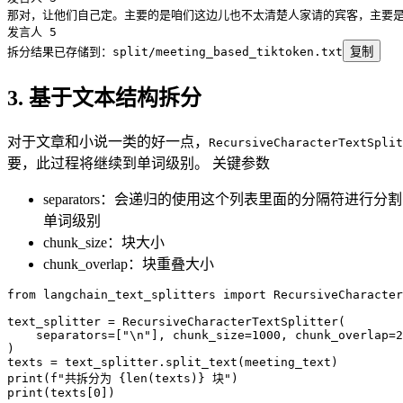
那对，让他们自己定。主要的是咱们这边儿也不太清楚人家请的宾客，主要
发言人 
5
拆分结果已存储到：split
/
meeting_based_tiktoken
.
txt
复制
3. 基于文本结构拆分
对于文章和小说一类的好一点，
RecursiveCharacterTextSplit
要，此过程将继续到单词级别。 关键参数
separators：会递归的使用这个列表里面的分隔符进
单词级别
chunk_size：块大小
chunk_overlap：块重叠大小
from
 langchain_text_splitters 
import
 RecursiveCharacter
text_splitter 
=
 RecursiveCharacterTextSplitter
(
    separators
=
[
"
\n
"
],
 chunk_size
=
1000
,
 chunk_overlap
=
2
)
texts 
=
 text_splitter
.
split_text
(
meeting_text
)
print
(
f
"共拆分为 
{
len
(
texts
)
}
 块"
)
print
(
texts
[
0
])