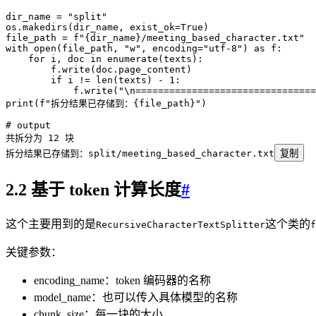
dir_name 
=
 "
split
"
os
.
makedirs
(
dir_name
,
 exist_ok
=
True
)
file_path 
=
 f
"
{
dir_name
}
/meeting_based_character.txt"
with
 open
(
file_path
,
 "
w
"
,
 encoding
=
"
utf-8
"
)
 as
 f
:
    for
 i
,
 doc 
in
 enumerate
(
texts
):
        f
.
write
(
doc.page_content
)
        if
 i 
!=
 len
(
texts
)
 -
 1
:
            f
.
write
(
"
\n
================================
print
(
f
"拆分结果已存储到：
{
file_path
}
"
)
# output
共拆分为 
12
 块
拆分结果已存储到：split
/
meeting_based_character
.
txt
复制
2.2 基于 token 计算长度
#
这个主要用到的是
这个类的
RecursiveCharacterTextSplitter
f
关键参数：
encoding_name：token 编码器的名称
model_name：也可以传入具体模型的名称
chunk_size：每一块的大小