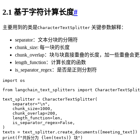
2.1 基于字符计算长度
#
主要用到的类是
关键参数解释：
CharacterTextSplitter
separator：文本分块的分隔符
chunk_size: 每一块的长度
chunk_overlap：块与块直接重叠的长度，加一些重叠会
length_function：计算长度的函数
is_separator_regex：是否是正则分割符
import
 os
from
 langchain_text_splitters 
import
 CharacterTextSplit
text_splitter 
=
 CharacterTextSplitter
(
    separator
=
"
\n
"
,
    chunk_size
=
1000
,
    chunk_overlap
=
200
,
    length_function
=
len
,
    is_separator_regex
=
False
,
)
texts 
=
 text_splitter
.
create_documents
(
[
meeting_text
]
)
print
(
f
"共拆分为 
{
len
(
texts
)
}
 块"
)