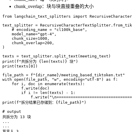
chunk_overlap：块与块直接重叠的大小
from
 langchain_text_splitters 
import
 RecursiveCharacter
text_splitter 
=
 RecursiveCharacterTextSplitter
.
from_tik
    # encoding_name = "cl100k_base",
    model_name
=
"
gpt-4
"
,
    chunk_size
=
1000
,
    chunk_overlap
=
200
,
)
texts 
=
 text_splitter
.
split_text
(
meeting_text
)
print
(
f
"共拆分为 
{
len
(
texts
)
}
 块"
)
print
(
texts
[
0
])
file_path 
=
 f
"
{
dir_name
}
/meeting_based_tiktoken.txt"
with
 open
(
file_path
,
 "
w
"
,
 encoding
=
"
utf-8
"
)
 as
 f
:
    for
 i
,
 doc 
in
 enumerate
(
texts
):
        f
.
write
(
doc
)
        if
 i 
!=
 len
(
texts
)
 -
 1
:
            f
.
write
(
"
\n
================================
print
(
f
"拆分结果已存储到：
{
file_path
}
"
)
# output
共拆分为 
13
 块
...
...
发言人 
3