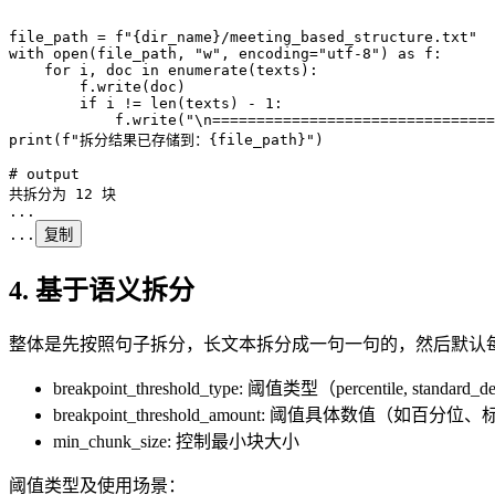
file_path 
=
 f
"
{
dir_name
}
/meeting_based_structure.txt"
with
 open
(
file_path
,
 "
w
"
,
 encoding
=
"
utf-8
"
)
 as
 f
:
    for
 i
,
 doc 
in
 enumerate
(
texts
):
        f
.
write
(
doc
)
        if
 i 
!=
 len
(
texts
)
 -
 1
:
            f
.
write
(
"
\n
================================
print
(
f
"拆分结果已存储到：
{
file_path
}
"
)
# output
共拆分为 
12
 块
...
...
复制
4. 基于语义拆分
整体是先按照句子拆分，长文本拆分成一句一句的，然后默认每 3
breakpoint_threshold_type: 阈值类型（percentile, standard_devia
breakpoint_threshold_amount: 阈值具体数值（如百
min_chunk_size: 控制最小块大小
阈值类型及使用场景：