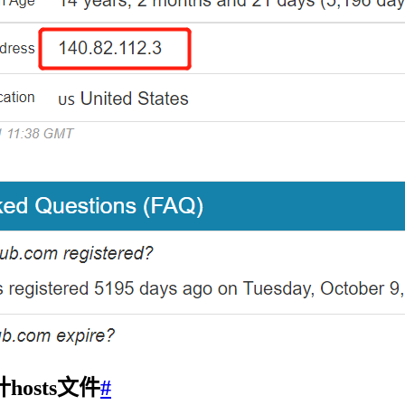
osts文件
#