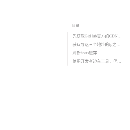
目录
先获取GitHub官方的CDN地址
获取导这三个地址的ip之后，将其加入本计hosts文件
刷新hosts缓存
使用开发者边车工具，代理git